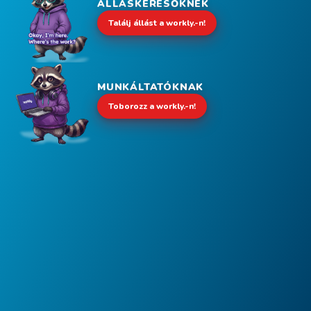
ÁLLÁSKERESŐKNEK
Találj állást a workly.-n!
MUNKÁLTATÓKNAK
Toborozz a workly.-n!